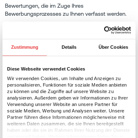
Bewertungen, die im Zuge Ihres
Bewerbungsprozesses zu Ihnen verfasst werden.
4. Zweck der
Datenerhebung
Zustimmung
Details
Über Cookies
Der Zweck der Datenerhebung ist die Bearbeitung
Ihrer Bewerbung und die Dokumentation des
Diese Webseite verwendet Cookies
Bewerbungsprozesses. Dazu wird die Software der
Wir verwenden Cookies, um Inhalte und Anzeigen zu
HR4YOU AG wie beschrieben eingesetzt.
personalisieren, Funktionen für soziale Medien anbieten
zu können und die Zugriffe auf unsere Website zu
5. Was sind Cookies?
analysieren. Außerdem geben wir Informationen zu Ihrer
Verwendung unserer Website an unsere Partner für
soziale Medien, Werbung und Analysen weiter. Unsere
Im Rahmen des Bewerbungsverfahrens mit
Partner führen diese Informationen möglicherweise mit
HR4YOU werden auf der Website Cookies
weiteren Daten zusammen, die sie Ihnen bereitgestellt
verwendet. Diese dienen dazu, Ihre Bewerbung
haben oder die sie im Rahmen Ihrer Nutzung der Dienste
nutzerfreundlicher, effektiver und sicherer zu
gesammelt haben. Weitere Informationen finden Sie in