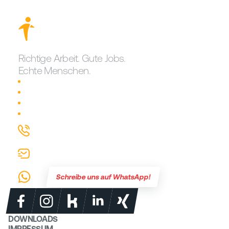
Richtige Arbeit. Gute Jobs.
Echte Menschen.
Traumjob finden!
Karriere bei erste reserve
Login für Mitarbeiter
Warum erste reserve?
0721 626907-0
info@erste-reserve.de
Schreibe uns auf WhatsApp!
DOWNLOADS
IMPRESSUM