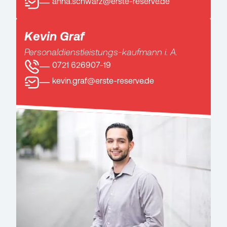
anna.schwarz@erste-reserve.de
Kevin Graf
Personaldienstleistungs-kaufmann i. A.
0721 626907-19
kevin.graf@erste-reserve.de