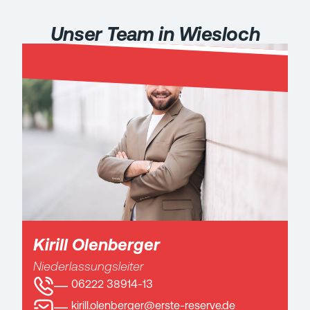
Unser Team in Wiesloch
Kirill Olenberger
Niederlassungsleiter
06222 38914-13
kirill.olenberger@erste-reserve.de