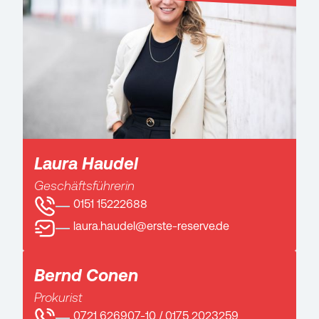
Laura Haudel
Geschäftsführerin
0151 15222688
laura.haudel@erste-reserve.de
Bernd Conen
Prokurist
0721 626907-10 / 0175 2023259