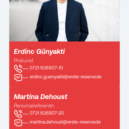
Erdinc Günyakti
Prokurist
0721 626907-10
erdinc.guenyakti@erste-reserve.de
Martina Dehoust
Personalreferentin
0721 626907-20
martina.dehoust@erste-reserve.de