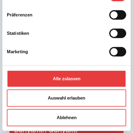
Präferenzen
Statistiken
Marketing
Alle zulassen
Adina Grosuleac
Niederlassungsleiterin
Auswahl erlauben
0781 284251-12
adina.grosuleac@erste-reserve.de
Ablehnen
Bünyamin Günyakti