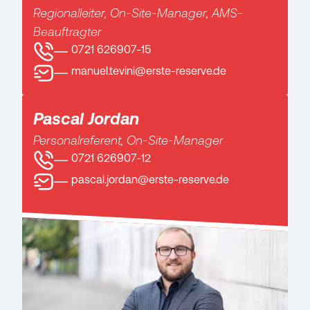
Regionalleiter, On-Site-Manager, AMS-
Beauftragter
0721 626907-15
manuel.tevini@erste-reserve.de
Pascal Jordan
Personalreferent, On-Site-Manager
0721 626907-12
pascal.jordan@erste-reserve.de