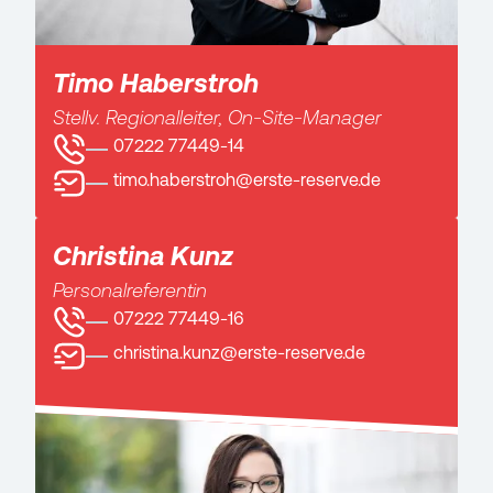
Timo Haberstroh
Stellv. Regionalleiter, On-Site-Manager
07222 77449-14
timo.haberstroh@erste-reserve.de
Christina Kunz
Personalreferentin
07222 77449-16
christina.kunz@erste-reserve.de