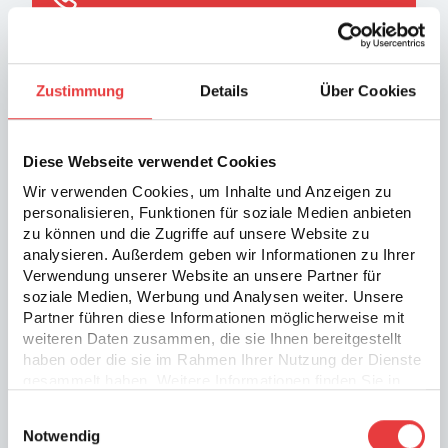
andrea.baum@erste-reserve.de
Zustimmung
Details
Über Cookies
Offenburg
Diese Webseite verwendet Cookies
erste reserve personalservice GmbH
Wir verwenden Cookies, um Inhalte und Anzeigen zu
Maria-und-Georg-Dietrich-Straße 2D
personalisieren, Funktionen für soziale Medien anbieten
77652 Offenburg
zu können und die Zugriffe auf unsere Website zu
analysieren. Außerdem geben wir Informationen zu Ihrer
Route Planen
Verwendung unserer Website an unsere Partner für
0781 284251-0
soziale Medien, Werbung und Analysen weiter. Unsere
Partner führen diese Informationen möglicherweise mit
offenburg@erste-reserve.de
weiteren Daten zusammen, die sie Ihnen bereitgestellt
haben oder die sie im Rahmen Ihrer Nutzung der Dienste
gesammelt haben. Weitere Informationen finden Sie in
unserer
Datenschutzerklärung
.
Unser Team in Offenburg
Einwilligungsauswahl
Notwendig