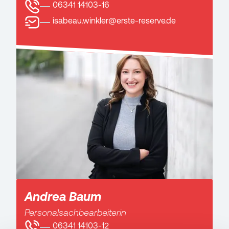
06341 14103-16
isabeau.winkler@erste-reserve.de
Andrea Baum
Personalsachbearbeiterin
06341 14103-12