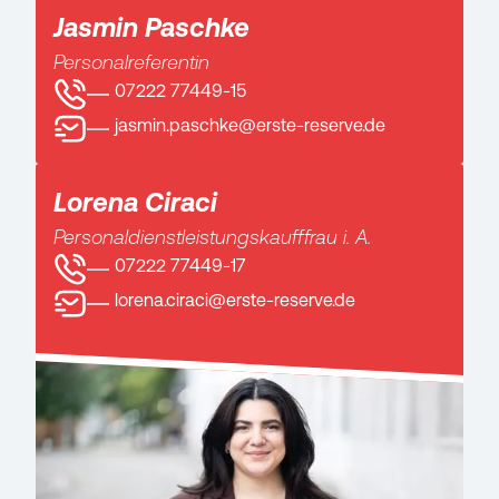
Jasmin Paschke
Personalreferentin
07222 77449-15
jasmin.paschke@erste-reserve.de
Lorena Ciraci
Personaldienstleistungskaufffrau i. A.
07222 77449-17
lorena.ciraci@erste-reserve.de