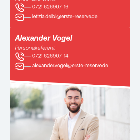
0721 626907-16
letizia.deibl@erste-reserve.de
Alexander Vogel
Personalreferent
0721 626907-14
alexander.vogel@erste-reserve.de