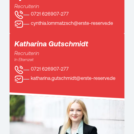
Recruiterin
0721 626907-277
cynthia.lommatzsch@erste-reserve.de
Katharina Gutschmidt
Recruiterin
In Elternzeit
0721 626907-277
katharina.gutschmidt@erste-reserve.de