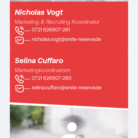
Nicholas Vogt
Marketing & Recruiting Koordinator
0721 626907-261
nicholas.vogt@erste-reserve.de
Selina Cuffaro
Marketingkoordinatorin
0721 626907-260
selina.cuffaro@erste-reserve.de