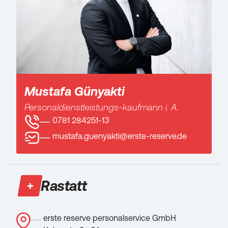
Mustafa Günyakti
Personaldienstleistungs-kaufmann i. A.
0781 284251-13
mustafa.guenyakti@erste-reserve.de
Rastatt
erste reserve personalservice GmbH