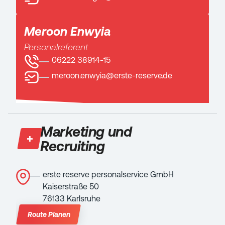
Meroon Enwyia
Personalreferent
06222 38914-15
meroon.enwyia@erste-reserve.de
Marketing und
Recruiting
erste reserve personalservice GmbH
Kaiserstraße 50
76133 Karlsruhe
Route Planen