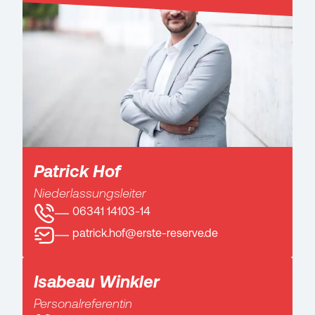
Patrick Hof
Niederlassungsleiter
06341 14103-14
patrick.hof@erste-reserve.de
Isabeau Winkler
Personalreferentin