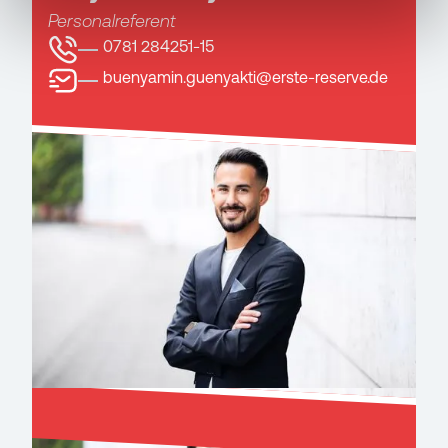
Personalreferent
0781 284251-15
buenyamin.guenyakti@erste-reserve.de