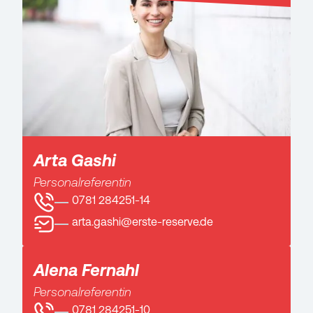
Arta Gashi
Personalreferentin
0781 284251-14
arta.gashi@erste-reserve.de
Alena Fernahl
Personalreferentin
0781 284251-10