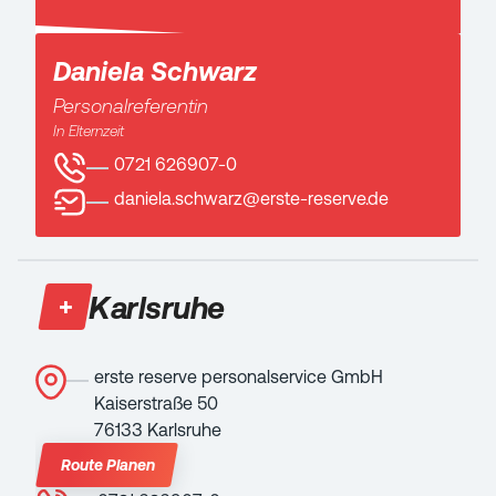
Daniela Schwarz
Personalreferentin
In Elternzeit
0721 626907-0
daniela.schwarz@erste-reserve.de
Karlsruhe
erste reserve personalservice GmbH
Kaiserstraße 50
76133 Karlsruhe
Route Planen