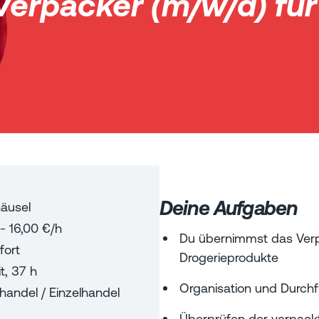
Verpacker (m/w/d) für
Deine Aufgaben
äusel
-
16,00
€/h
Du übernimmst das Verp
fort
Drogerieprodukte
t
,
37
h
Organisation und Durch
handel / Einzelhandel
Überprüfen der verpackt