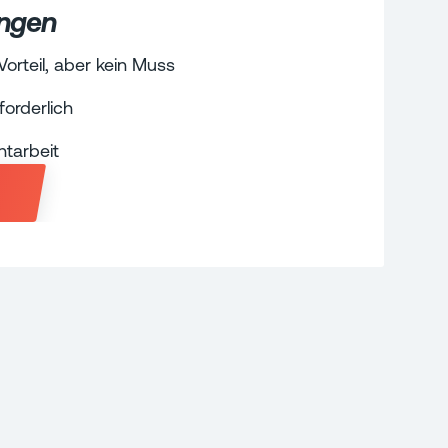
ungen
orteil, aber kein Muss
orderlich
htarbeit