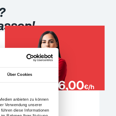
?
assen!
Über Cookies
16,00
€/h
MEHR
 Medien anbieten zu können
hrer Verwendung unserer
Lagermitarbeiter (m/w/d)
 führen diese Informationen
Waghäusel
ie im Rahmen Ihrer Nutzung