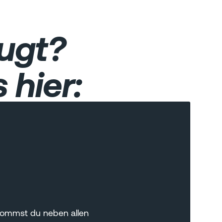
ugt?
 hier:
ekommst du neben allen