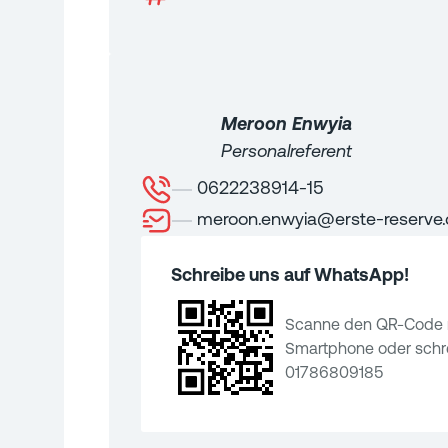
Meroon
Enwyia
Personalreferent
0622238914-15
meroon.enwyia@erste-reserve
Schreibe uns auf WhatsApp!
Scanne den QR-Code 
Smartphone oder schre
01786809185