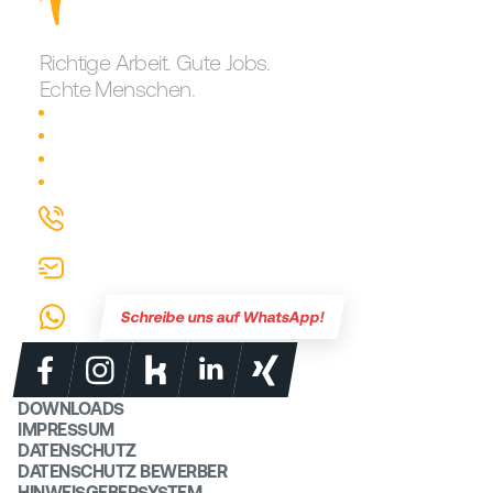
Richtige Arbeit. Gute Jobs.
Echte Menschen.
Traumjob finden!
Karriere bei erste reserve
Login für Mitarbeiter
Warum erste reserve?
0721 626907-0
info@erste-reserve.de
Schreibe uns auf WhatsApp!
DOWNLOADS
IMPRESSUM
DATENSCHUTZ
DATENSCHUTZ BEWERBER
HINWEISGEBERSYSTEM