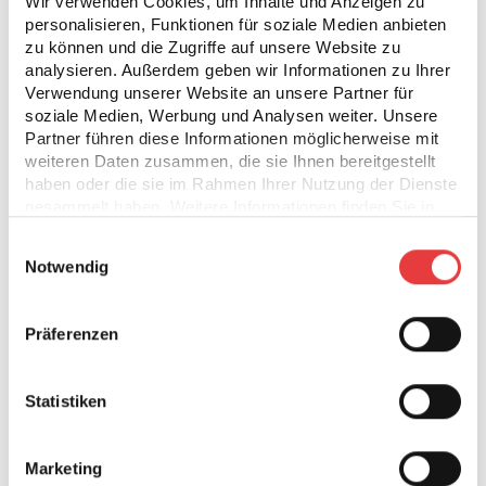
Wir verwenden Cookies, um Inhalte und Anzeigen zu
personalisieren, Funktionen für soziale Medien anbieten
zu können und die Zugriffe auf unsere Website zu
Noch nicht überzeugt?
analysieren. Außerdem geben wir Informationen zu Ihrer
Verwendung unserer Website an unsere Partner für
Gute Gründe gibt es hier:
soziale Medien, Werbung und Analysen weiter. Unsere
Partner führen diese Informationen möglicherweise mit
weiteren Daten zusammen, die sie Ihnen bereitgestellt
haben oder die sie im Rahmen Ihrer Nutzung der Dienste
gesammelt haben. Weitere Informationen finden Sie in
unserer
Datenschutzerklärung
.
Einwilligungsauswahl
Notwendig
Karriere-Chancen
Präferenzen
Wir bieten dir den ersten Schritt in dein Traum-
Unternehmen sowie Möglichkeiten, dich zu
Statistiken
beweisen und Erfahrung zu sammeln.
Marketing