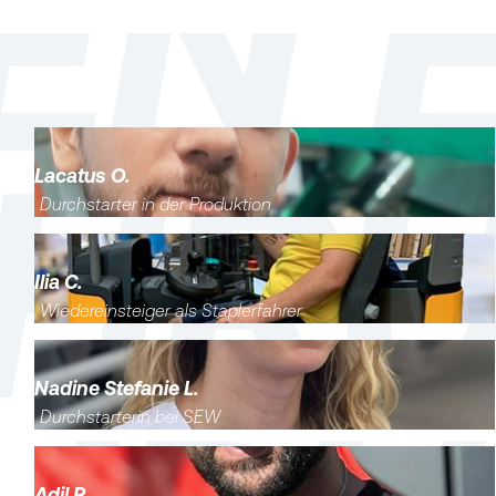
Lacatus O.
Durchstarter in der Produktion
Ilia C.
Wiedereinsteiger als Staplerfahrer
Nadine Stefanie L.
Durchstarterin bei SEW
Adil R.