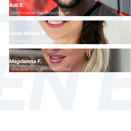
Adil R.
Durchstarter bei Rosenbauer
Dana-Melina H.
Wiedereinsteigerin bei SEW
Magdalena F.
Wiedereinsteigerin bei L’Oréal