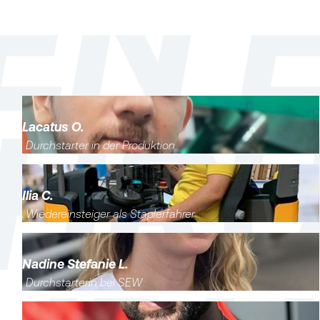
Lacatus O.
Durchstarter in der Produktion
Ilia C.
Wiedereinsteiger als Staplerfahrer
Nadine Stefanie L.
Durchstarterin bei SEW