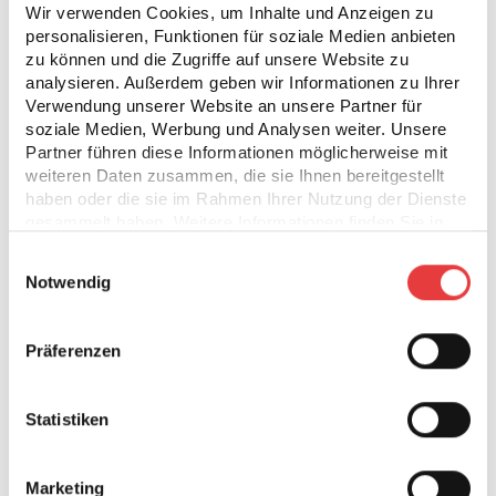
Wir verwenden Cookies, um Inhalte und Anzeigen zu
personalisieren, Funktionen für soziale Medien anbieten
zu können und die Zugriffe auf unsere Website zu
Noch nicht überzeugt?
analysieren. Außerdem geben wir Informationen zu Ihrer
Verwendung unserer Website an unsere Partner für
Gute Gründe gibt es hier:
soziale Medien, Werbung und Analysen weiter. Unsere
Partner führen diese Informationen möglicherweise mit
weiteren Daten zusammen, die sie Ihnen bereitgestellt
haben oder die sie im Rahmen Ihrer Nutzung der Dienste
gesammelt haben. Weitere Informationen finden Sie in
unserer
Datenschutzerklärung
.
Einwilligungsauswahl
Notwendig
Karriere-Chancen
Präferenzen
Wir bieten dir den ersten Schritt in dein Traum-
Unternehmen sowie Möglichkeiten, dich zu
Statistiken
beweisen und Erfahrung zu sammeln.
Marketing