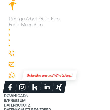
Richtige Arbeit. Gute Jobs.
Echte Menschen.
Traumjob finden!
Karriere bei erste reserve
Login für Mitarbeiter
Warum erste reserve?
0721 626907-0
info@erste-reserve.de
Schreibe uns auf WhatsApp!
DOWNLOADS
IMPRESSUM
DATENSCHUTZ
DATENSCHUTZ BEWERBER