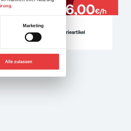
16,00
ärung
.
€/h
MEHR
Marketing
Verpacker (m/w/d) für Drogerieartikel
Waghäusel
Alle zulassen