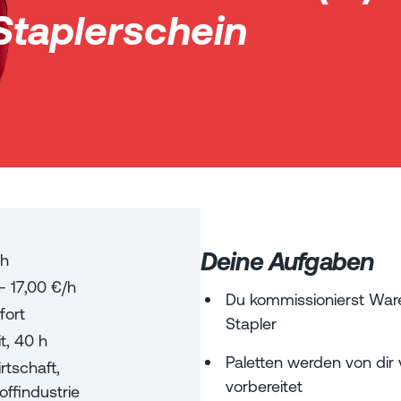
Staplerschein
Deine Aufgaben
h
-
17,00
€/h
Du kommissionierst Waren
fort
Stapler
t
,
40
h
Paletten werden von dir 
rtschaft,
vorbereitet
offindustrie