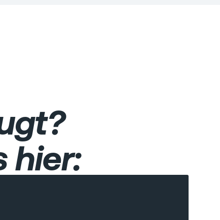
ugt?
 hier: