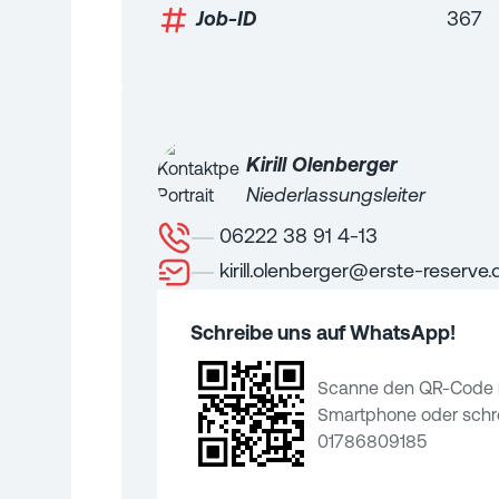
Job-ID
367
Kirill
Olenberger
Niederlassungsleiter
06222 38 91 4-13
kirill.olenberger@erste-reserve.
Schreibe uns auf WhatsApp!
Scanne den QR-Code 
Smartphone oder schre
01786809185