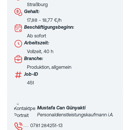
Straßburg
Gehalt:
17,88
-
18,77
€/h
Beschäftigungsbeginn:
Ab sofort
Arbeitszeit:
Vollzeit
,
40
h
Branche:
Produktion, allgemein
Job-ID
451
Mustafa Can
Günyakti
Personaldienstleistungskaufmann i.A.
0781 284251-13