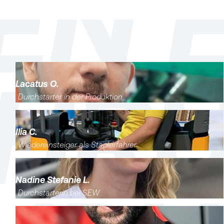
Lacatus O.
Durchstarter in der Produktion
Ilia C.
Wiedereinsteiger als Staplerfahrer
Nadine Stefanie L.
Durchstarterin bei SEW