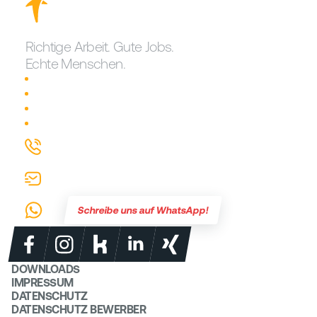
Richtige Arbeit. Gute Jobs.
Echte Menschen.
Traumjob finden!
Karriere bei erste reserve
Login für Mitarbeiter
Warum erste reserve?
0721 626907-0
info@erste-reserve.de
Schreibe uns auf WhatsApp!
DOWNLOADS
IMPRESSUM
DATENSCHUTZ
DATENSCHUTZ BEWERBER