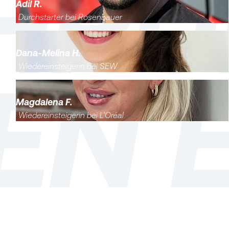
Adil R.
Durchstarter bei Rosenbauer
Dana-Melina H.
Wiedereinsteigerin bei SEW
Magdalena F.
Wiedereinsteigerin bei L’Oréal