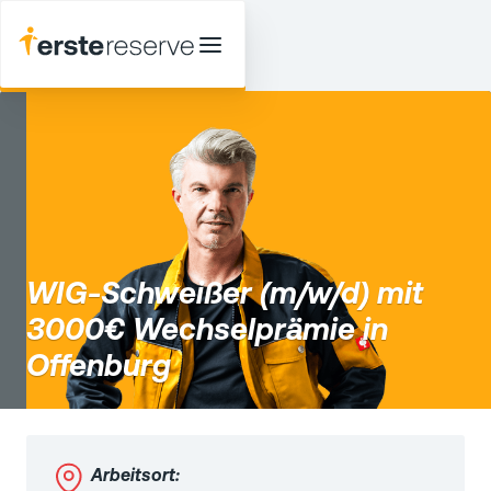
WIG-Schweißer (m/w/d) mit
3000€ Wechselprämie in
Offenburg
Arbeitsort: