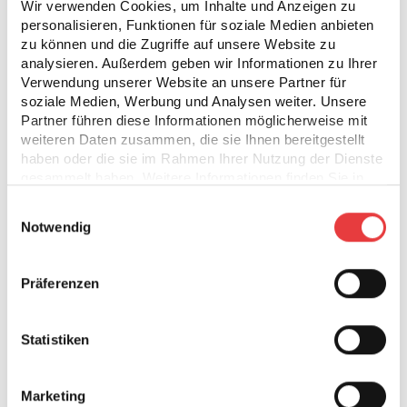
Wir verwenden Cookies, um Inhalte und Anzeigen zu
personalisieren, Funktionen für soziale Medien anbieten
zu können und die Zugriffe auf unsere Website zu
Noch nicht überzeugt?
analysieren. Außerdem geben wir Informationen zu Ihrer
Verwendung unserer Website an unsere Partner für
Gute Gründe gibt es hier:
soziale Medien, Werbung und Analysen weiter. Unsere
Partner führen diese Informationen möglicherweise mit
weiteren Daten zusammen, die sie Ihnen bereitgestellt
haben oder die sie im Rahmen Ihrer Nutzung der Dienste
gesammelt haben. Weitere Informationen finden Sie in
unserer
Datenschutzerklärung
.
Einwilligungsauswahl
Notwendig
Karriere-Chancen
Präferenzen
Wir bieten dir den ersten Schritt in dein Traum-
Unternehmen sowie Möglichkeiten, dich zu
Statistiken
beweisen und Erfahrung zu sammeln.
Marketing