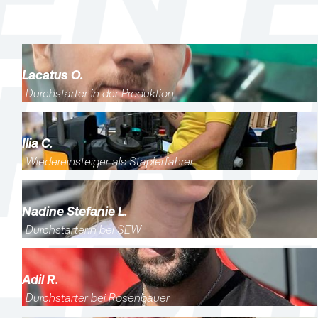
Lacatus O.
Durchstarter in der Produktion
Ilia C.
Wiedereinsteiger als Staplerfahrer
Nadine Stefanie L.
Durchstarterin bei SEW
Adil R.
Durchstarter bei Rosenbauer