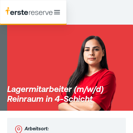
Lagermitarbeiter (m/w/d)
Reinraum in 4-Schicht
Arbeitsort: