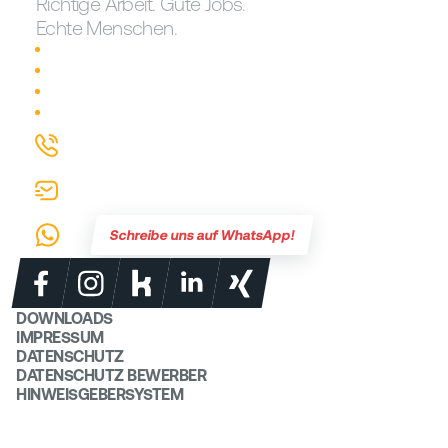
Richtige Arbeit. Gute Jobs.
Echte Menschen.
Traumjob finden!
Karriere bei erste reserve
Login für Mitarbeiter
Warum erste reserve?
0721 626907-0
info@erste-reserve.de
Schreibe uns auf WhatsApp!
DOWNLOADS
IMPRESSUM
DATENSCHUTZ
DATENSCHUTZ BEWERBER
HINWEISGEBERSYSTEM