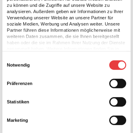
Noch nicht überzeugt?
zu können und die Zugriffe auf unsere Website zu
Gute Gründe gibt es hier:
analysieren. Außerdem geben wir Informationen zu Ihrer
Verwendung unserer Website an unsere Partner für
soziale Medien, Werbung und Analysen weiter. Unsere
Partner führen diese Informationen möglicherweise mit
weiteren Daten zusammen, die sie Ihnen bereitgestellt
haben oder die sie im Rahmen Ihrer Nutzung der Dienste
gesammelt haben. Weitere Informationen finden Sie in
unserer
Datenschutzerklärung
.
Einwilligungsauswahl
Notwendig
Karriere-Chancen
Wir bieten dir den ersten Schritt in dein Traum-
Präferenzen
Unternehmen sowie Möglichkeiten, dich zu
beweisen und Erfahrung zu sammeln.
Statistiken
Marketing