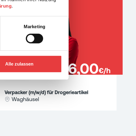
ärung
.
Marketing
16,00
Alle zulassen
€/h
MEHR
Verpacker (m/w/d) für Drogerieartikel
Waghäusel