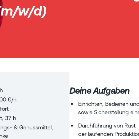
(m/w/d)
Deine Aufgaben
h
,00
€/h
Einrichten, Bedienen u
fort
sowie Sicherstellung ei
t
,
37
h
Durchführung von Rüst-
ngs- & Genussmittel,
der laufenden Produktion 
nke