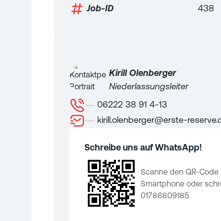
Job-ID
438
Kirill
Olenberger
Niederlassungsleiter
06222 38 91 4-13
kirill.olenberger@erste-reserve.
Schreibe uns auf WhatsApp!
Scanne den QR-Code 
Smartphone oder schre
01786809185